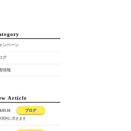
ategory
ャンペーン
ログ
着情報
ew Article
ブログ
6.05.16
事冥利に尽きます