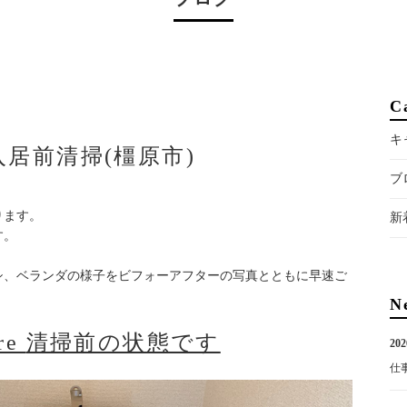
C
キ
居前清掃(橿原市)
ブ
ります。
新
す。
シ、ベランダの様子をビフォーアフターの写真とともに早速ご
N
re
清掃前の状態です
202
仕