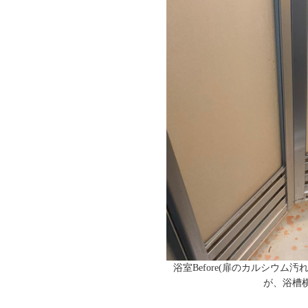
浴室Before(扉のカルシウ
が、浴槽