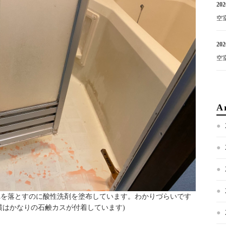
202
空
202
空
A
ム汚れを落とすのに酸性洗剤を塗布しています。わかりづらいです
横はかなりの石鹸カスが付着しています)