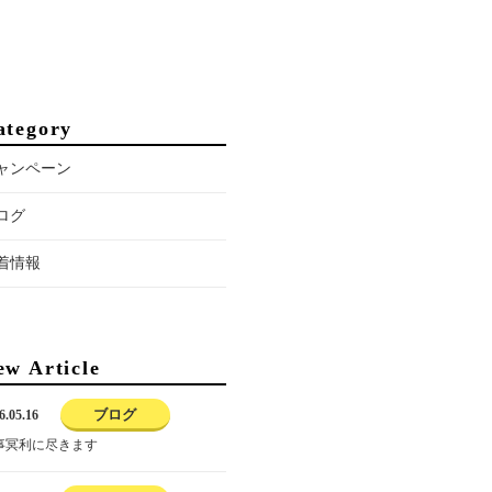
ategory
ャンペーン
ログ
着情報
ew Article
ブログ
6.05.16
事冥利に尽きます