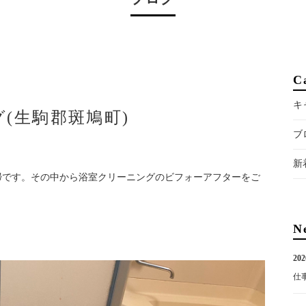
C
キ
(生駒郡斑鳩町)
ブ
新
掃です。その中から浴室クリーニングのビフォーアフターをご
N
202
仕